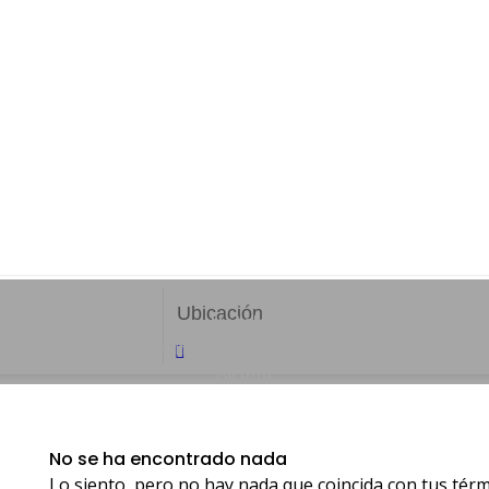
0 ANUNCIOS
Hoteles
iento ideal en Medellín: desde hoteles de lujo hasta hostal
Airbnb
No se ha encontrado nada
Lo siento, pero no hay nada que coincida con tus térm