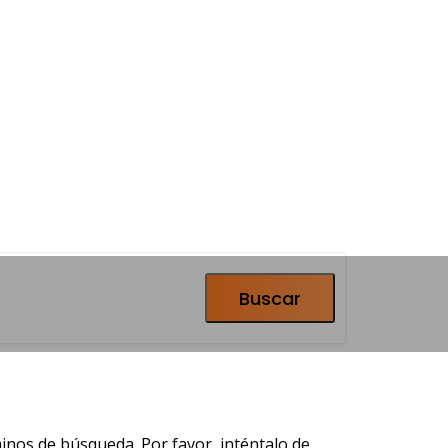
Buscar
es y apartamentos en
inos de búsqueda. Por favor, inténtalo de