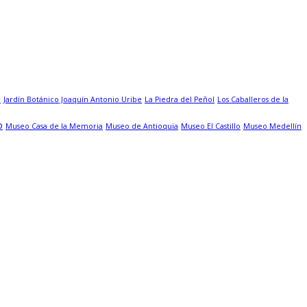
o
Jardín Botánico Joaquín Antonio Uribe
La Piedra del Peñol
Los Caballeros de la
o
Museo Casa de la Memoria
Museo de Antioquia
Museo El Castillo
Museo Medellín