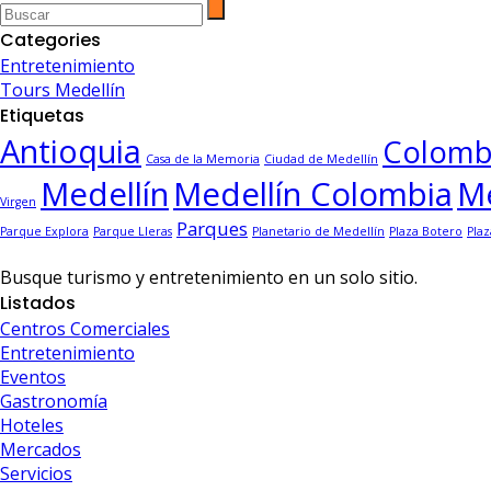
pagination
Categories
Entretenimiento
Tours Medellín
Etiquetas
Antioquia
Colomb
Casa de la Memoria
Ciudad de Medellín
Medellín
Medellín Colombia
Me
Virgen
Parques
Parque Explora
Parque Lleras
Planetario de Medellín
Plaza Botero
Plaz
Busque turismo y entretenimiento en un solo sitio.
Listados
Centros Comerciales
Entretenimiento
Eventos
Gastronomía
Hoteles
Mercados
Servicios