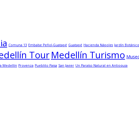
ia
Comuna 13
Embalse Peñol-Guatapé
Guatapé
Hacienda Nápoles
Jardín Botánic
dellín Tour
Medellín Turismo
Muse
a Medellín
Provenza
Pueblito Paisa
San Javier
Un Paraíso Natural en Antioquia