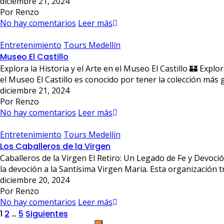
diciembre 21, 2024
Por Renzo
No hay comentarios
Leer más
Entretenimiento
Tours Medellín
Museo El Castillo
Explora la Historia y el Arte en el Museo El Castillo 🏰 Expl
el Museo El Castillo es conocido por tener la colección más 
diciembre 21, 2024
Por Renzo
No hay comentarios
Leer más
Entretenimiento
Tours Medellín
Los Caballeros de la Virgen
Caballeros de la Virgen El Retiro: Un Legado de Fe y Devoció
la devoción a la Santísima Virgen María. Esta organización t
diciembre 20, 2024
Por Renzo
No hay comentarios
Leer más
Posts
1
2
…
5
Siguientes